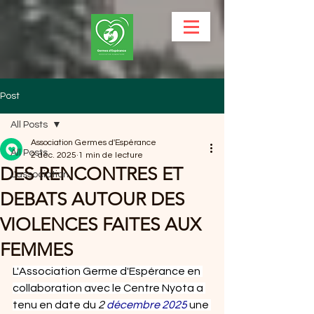
Post
All Posts
Association Germes d'Espérance
All Posts
2 déc. 2025
1 min de lecture
DES RENCONTRES ET
L'association
DEBATS AUTOUR DES
VIOLENCES FAITES AUX
FEMMES
L'Association Germe d'Espérance en 
collaboration avec le Centre Nyota a 
tenu en date du 
2 
décembre 2025
 une 